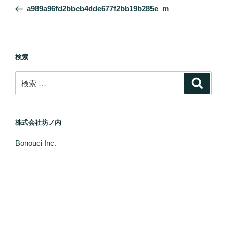
稿
去
a989a96fd2bbcb4dde677f2bb19b285e_m
ナ
の
ビ
投
稿
ゲ
ー
検索
シ
検
検
ョ
索
索:
ン
株式会社坊ノ内
Bonouci Inc.