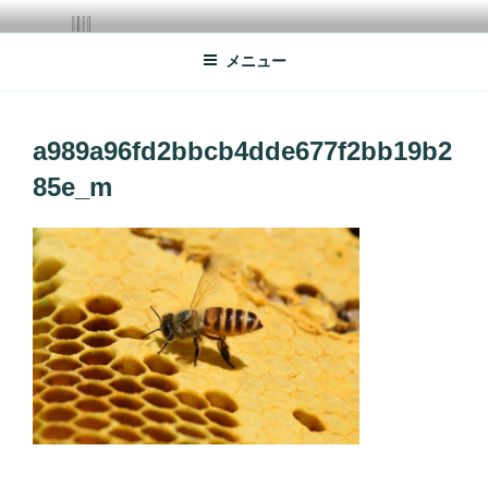
コ
点鋲屋
ン
メニュー
テ
ン
ツ
へ
a989a96fd2bbcb4dde677f2bb19b2
ス
85e_m
キ
ッ
プ